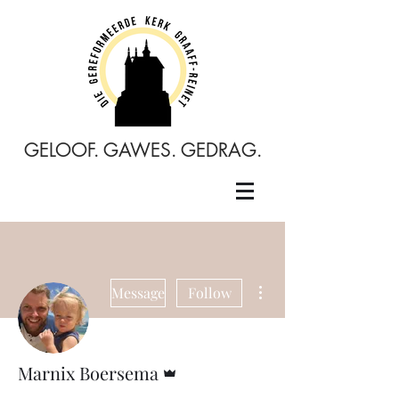
GELOOF. GAWES. GEDRAG.
More actions
Message
Follow
Admin
Marnix Boersema