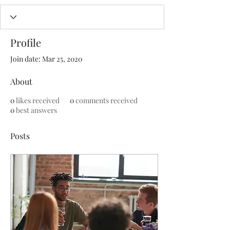
Profile
Join date: Mar 25, 2020
About
0
likes received
0
comments received
0
best answers
Posts