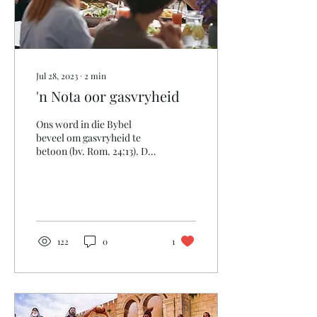
Jul 28, 2023
∙
2
min
'n Nota oor gasvryheid
Ons word in die Bybel
beveel om gasvryheid te
betoon (bv. Rom. 24:13). Die
nota help om gasvryheid te
verstaan.
122
0
1