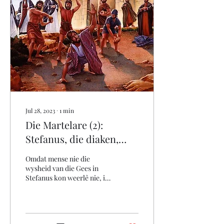
Jul 28, 2023
∙
1
min
Die Martelare (2):
Stefanus, die diaken,
gestenig 34nC
Omdat mense nie die
wysheid van die Gees in
Stefanus kon weerlê nie, is
daar valse gerugte van hom
versprei en gesê dat hy
lasterlike dinge