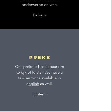
onderwerpe en vrae.
Bekyk >
PREKE
Ons preke is beskikbaar om
te
kyk
of
luister
. We have a
few sermons available in
e
nglish
as well.
Luister >