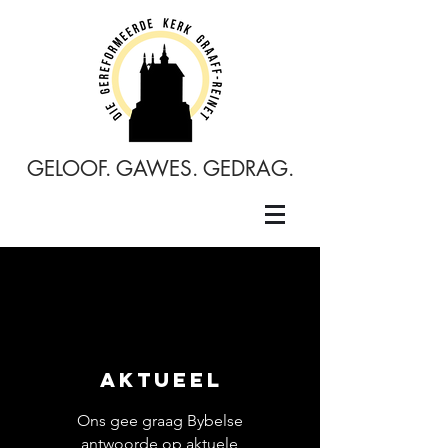
GELOOF. GAWES. GEDRAG.
AKTUEEL
Ons gee graag Bybelse
antwoorde op aktuele