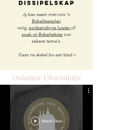
Dissipelskap
Jy kan saam met ons 'n
Bybelleesplan
volg,
podsendings luister
of
soek vir Bybeltekste
oor
sekere tema's.
Gaan na skakel bo-aan blad >
Onlangse Uitsendings
Watch Now