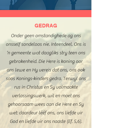
GEDRAG
Onder geen omstandighede ag ons
onsself sondeloos nie. Inteendeel. Ons is
‘n gemeente wat daagliks stry teen ons
gebrokenheid. Die Here is koning oor
ons lewe en Hy vereis dat ons, ons ook
soos Konings-kinders gedra. Terwyl ons
rus in Christus en Sy volmaakte
verlossingswerk, wil en moet ons
gehoorsaam wees aan die Here en Sy
wet: daardeur lééf ons, ons liefde vir
God en liefde vir ons naaste (Ef. 5,6).