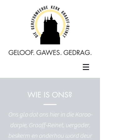
GELOOF. GAWES. GEDRAG.
WIE IS ONS?
Ons glo dat ons hier in die Karoo-
dorpie, Graaff-Reinet, vergader,
beskerm en onderhou word deur