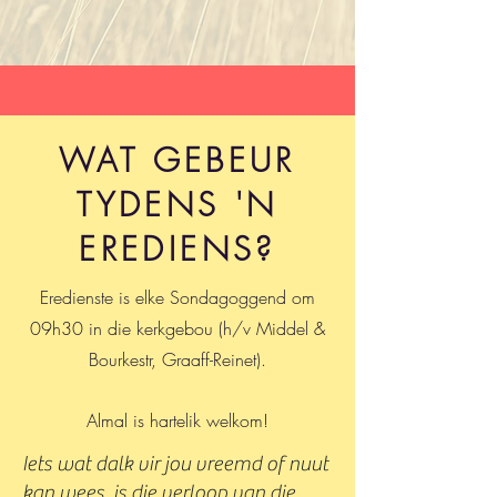
WAT GEBEUR
TYDENS 'N
EREDIENS?
Eredienste is elke Sondagoggend om
09h30 in die kerkgebou (h/v Middel &
Bourkestr, Graaff-Reinet).
Almal is
hartelik
welkom!
Iets wat dalk vir jou vreemd of nuut
kan wees, is die verloop van die