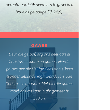
verantwoordelik neem om te groei in u
lewe as gelowige (Ef. 2:8,9).
GAWES
Deur die geloof, kry ons deel aan al
Christus se skatte en gawes. Hierdie
gawes gee die Heilige Gees aan elkeen
(sonder uitsondering!) wat deel is van
Christus se liggaam. Met hierdie gawes
moet ons mekaar in die gemeente
bedien.